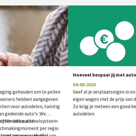
Hoeveel bespaar jij met aut
04-08-2023
raging gehouden om te peilen
Geef al je verplaatsingen in en
f inwoners hebben aangegeven
eigen wagen met de prijs van d
ellen voor autodelen, twintig
Zo krijg je meteen een goed be
an gedeelde auto's. We
autodelen.
r! We willen alle
 zijn en het autodeelsysteem
atchmakingmoment per regio
) met als concreet doel om
ontactgegevens. Heeft u