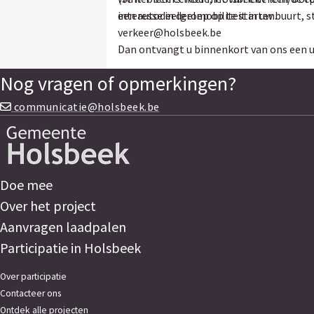
een autodeelgroep op te starten.
interesse in deelmobiliteit in uw buurt, 
verkeer@holsbeek.be
Dan ontvangt u binnenkort van ons een u
Nog vragen of opmerkingen?
communicatie@holsbeek.be
Doe mee
Over het project
Aanvragen laadpalen
Participatie in Holsbeek
Over participatie
Contacteer ons
Ontdek alle projecten