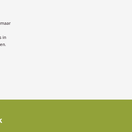
h maar
 in
ren.
k