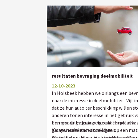
resultaten bevraging deelmobiliteit
12-10-2023
In Holsbeek hebben we onlangs een bev
naar de interesse in deelmobiliteit. Vij
dat ze hun auto ter beschikking willen st
anderen tonen interesse in het gebruik v
brengen jullie graag in contact met elkaa
Een ervaringsdeskundige zal ter plaatse
geïnteresseerden uitnodigen op een m
‘Cosywheels’ nader toelichten.
(Sint-Pieters-Rode, Holsbeek Plein/Dorp
We hebben echter niet van iedereen de c