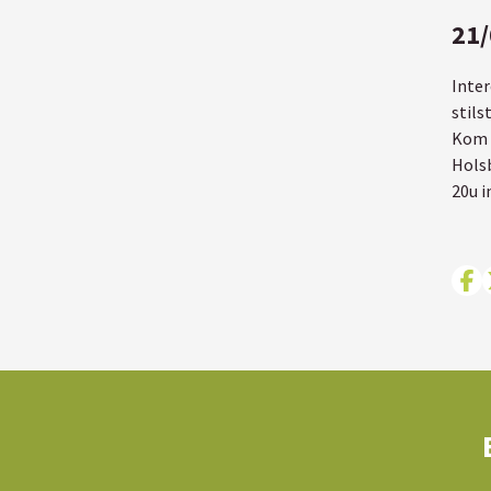
21/
Inter
stils
Kom n
Holsb
20u i
De