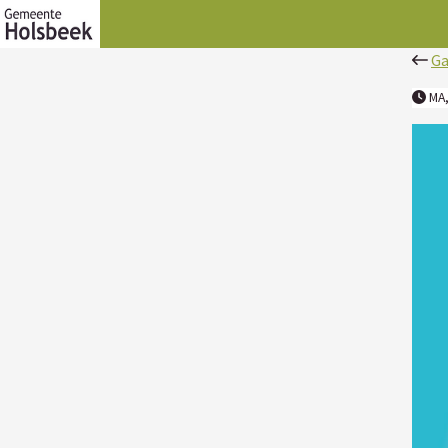
Ga
MA,