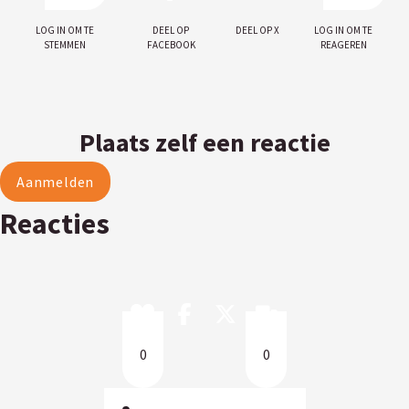
Log in om te
Deel op
Deel op X
Log in om te
stemmen
facebook
reageren
Plaats zelf een reactie
Aanmelden
Reacties
0
0