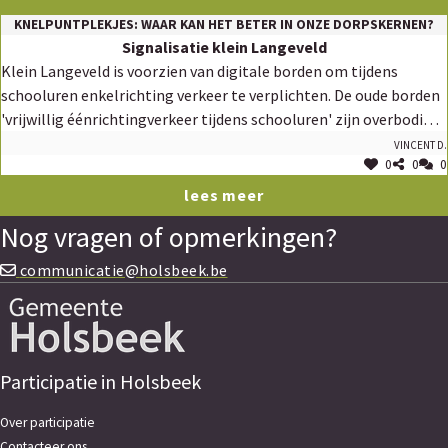
KNELPUNTPLEKJES: WAAR KAN HET BETER IN ONZE DORPSKERNEN?
Signalisatie klein Langeveld
Klein Langeveld is voorzien van digitale borden om tijdens
schooluren enkelrichting verkeer te verplichten. De oude borden
'vrijwillig éénrichtingverkeer tijdens schooluren' zijn overbodig
geworden. Ze kunnen eigenlijk best verwijderd worden, aangezien
Vincent D.
0
0
0
men ze nu soms afplakt, wat niet reglementair is en daarmee
een slecht signaal voor de schoolgaande jeugd.
lees meer
Nog vragen of opmerkingen?
communicatie@holsbeek.be
Participatie in Holsbeek
Over participatie
Contacteer ons