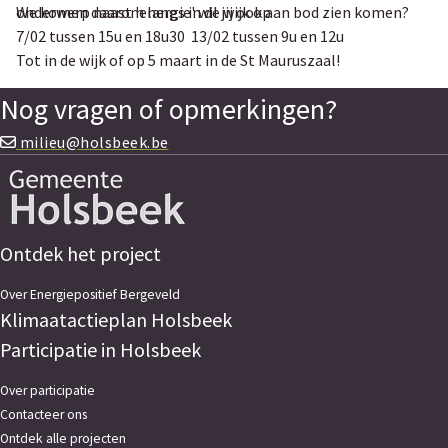
onderwerp naast 'energie' wil jij ook aan bod zien komen?
We komen daarom langs in de wijk op
7/02 tussen 15u en 18u30 13/02 tussen 9u en 12u
Tot in de wijk of op 5 maart in de St Mauruszaal!
Nog vragen of opmerkingen?
milieu@holsbeek.be
Ontdek het project
Over Energiepositief Bergeveld
Klimaatactieplan Holsbeek
Participatie in Holsbeek
Over participatie
Contacteer ons
Ontdek alle projecten