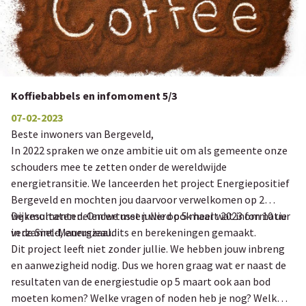
Koffiebabbels en infomoment 5/3
07-02-2023
Beste inwoners van Bergeveld,
In 2022 spraken we onze ambitie uit om als gemeente onze
schouders mee te zetten onder de wereldwijde
energietransitie. We lanceerden het project Energiepositief
Bergeveld en mochten jou daarvoor verwelkomen op 2
wijkmomenten. Ondertussen werd ook heel wat informatie
De resultaten delen we met jullie op 5 maart 2023 om 10 uur
verzameld, energieaudits en berekeningen gemaakt.
in de Sint-Mauruszaal.
Dit project leeft niet zonder jullie. We hebben jouw inbreng
en aanwezigheid nodig. Dus we horen graag wat er naast de
resultaten van de energiestudie op 5 maart ook aan bod
moeten komen? Welke vragen of noden heb je nog? Welk