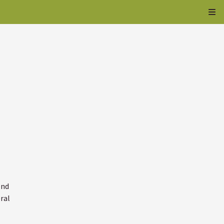
Kli
end
ral