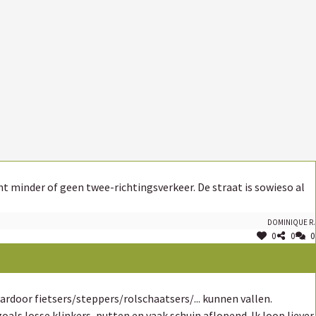
Dominique R.
0
0
0
als losse klinkers, putten en vaak schuin aflopend. Ik loop liever