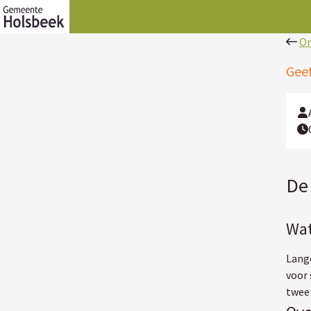
On
Geef
De 
Wat
Lange
voor 
twee 