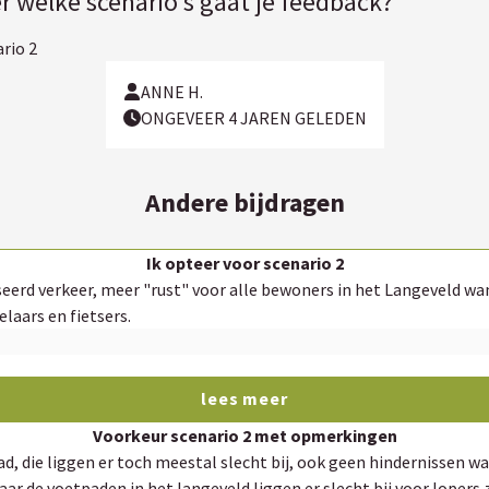
r welke scenario's gaat je feedback?
rio 2
ANNE H.
ONGEVEER 4 JAREN GELEDEN
Andere bijdragen
Ik opteer voor scenario 2
 Ook beter voor wandelaars en fietsers.
lees meer
Voorkeur scenario 2 met opmerkingen
 de voetpaden in het langeveld liggen er slecht bij voor lopers zo