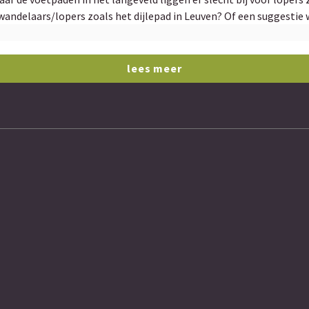
r wandelaars/lopers zoals het dijlepad in Leuven? Of een suggesti
n de toekomst, vb de bakfietsen, of wat gaat het volgende zijn.... 
? De knip zoals ze nu is vind ik de beste, als ik naar Holsbeek do
cht? Een extra (veld)weg voor hun voorzien tss leuvensebaan en lan
lees meer
ten gebruikt worden indien grote aanpassingen? Is er aandacht v