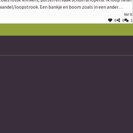
e wandel/loopstrook. Een bankje en boom zoals in een ander
Indien een knip moeten alle fietsers hier vlot door kunnen.
Raf B.
0
0
1
rp moet met de auto rij ik wel rond. Kan Roelants nergens anders
geveld? Ik vind het wel raar dat Roelants zo belangrijk is voor de
oor doorwatering?