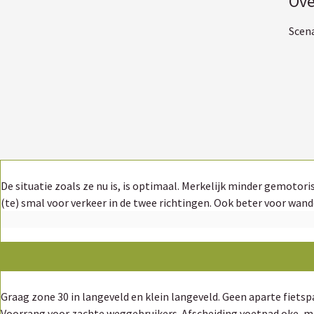
Ove
Scena
De situatie zoals ze nu is, is optimaal. Merkelijk minder gemotoriseerd verkeer, meer "rust" voor alle bewoners in het Langeveld want minder of geen twee-richtingsverkeer. De straat is sowieso al
(te) smal voor verkeer in de twee richtingen.
Graag zone 30 in langeveld en klein langeveld. Geen aparte fietspad, die liggen er toch meestal slecht bij, ook geen hindernissen waardoor fietsers/steppers/rolschaatsers/... kunnen vallen.
Voorrang voor zachte weggebruikers. Afscheiding voetpad oke, maar