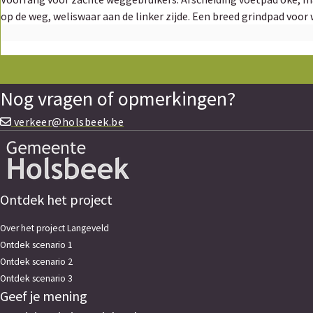
op de weg, weliswaar aan de linker zijde. Een breed grindpad voo
voorstel vind ik ook een leuk idee. Graag anticiperen op verkeer va
Kunnen hulpdiensten/vuilkar door aan de knip? Paaltjes die zakken
dan het langeveld naartoe, aan de zagerij ofzo? Is dat al onderzo
gemeente. Ik lees ook niets over wat men juist met het wegdek/afwatering/... in het langeveld wilt doen? Komt hier een nieuw wegdek? Terug beton gieten (is dat milieuvriendelijk?) Moeten er
Nog vragen of opmerkingen?
nieuwe leidingen voorzien worden? Gaan er gerecycleerde produc
verkeer@holsbeek.be
Ontdek het project
Over het project Langeveld
Ontdek scenario 1
Ontdek scenario 2
Ontdek scenario 3
Geef je mening