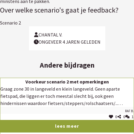
minstens aan te pakken.
Over welke scenario's gaat je feedback?
Scenario 2
CHANTAL V.
ONGEVEER 4 JAREN GELEDEN
Andere bijdragen
Voorkeur scenario 2 met opmerkingen
Graag zone 30 in langeveld en klein langeveld. Geen aparte
fietspad, die liggen er toch meestal slecht bij, ook geen
hindernissen waardoor fietsers/steppers/rolschaatsers/...
kunnen vallen. Voorrang voor zachte weggebruikers. Afscheiding
Raf B.
0
0
1
voetpad oke, maar de voetpaden in het langeveld liggen er slecht
bij voor lopers zoals losse klinkers, putten en vaak schuin
lees meer
aflopend. Ik loop liever op de weg, weliswaar aan de linker zijde.