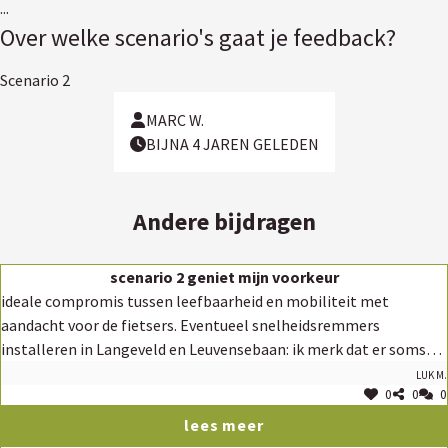
...
Over welke scenario's gaat je feedback?
Scenario 2
MARC W.
BIJNA 4 JAREN GELEDEN
Andere bijdragen
scenario 2 geniet mijn voorkeur
ideale compromis tussen leefbaarheid en mobiliteit met
aandacht voor de fietsers. Eventueel snelheidsremmers
installeren in Langeveld en Leuvensebaan: ik merk dat er soms
nog te snel wordt gereden, ook na de heraanleg van de
Luk M.
0
0
0
leuvensebaan
lees meer