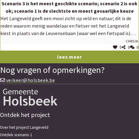
Scenario 3 is het meest geschikte scenario; scenario 2 is ook
ok; scenario 1 is de slechtste en meest gevaarlijke keuze
Het Langeveld geeft een mooi zicht op veld en natuur; dit is de
reden waarom menig wandelaar en fietser net het Langeveld
kiest in plaats van de Leuvensebaan (waar wel een fietspad is).
Het is dan ook een logische keuze de fietsers en wandelaar te
Chris M.
0
0
0
beschermen in het Langeveld, door het doorgaand verkeer te
weren. Uit ervaring blijkt dat scenario 1 (de oude situatie voor de
lees meer
werken) hierin niet slaagt. Er werd veel te snel gereden; er werd
Nog vragen of opmerkingen?
dagelijks door meerdere wagens in de verkeerde richting gereden
(eenrichtingsstraat Langeveld); veelal aan super hoge snelheden
verkeer@holsbeek.be
om maar snel genoeg terug in het deel van de dreef te komen
waar wel twee richtingsverkeer toegelaten is. Ervaring leert ook
dat de politie diensten deze gevaarlijke situaties niet kunnen
bedwingen. Dit creëerde zeer gevaarlijke toestanden waar bijna
Ontdek het project
dodelijke slachtoffers zijn gevallen. Scenario 1 is dan ook de
meest slechte keuze, voor bewoners, kinderen en zwakke
Over het project Langeveld
weggebruikers en mag zeker niet opnieuw ingevoerd worden.
Ontdek scenario 1
Scenario 2 (de knip tijdens de werken) en scenario 3 voldoen