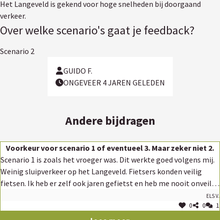
Het Langeveld is gekend voor hoge snelheden bij doorgaand
verkeer.
Over welke scenario's gaat je feedback?
Scenario 2
GUIDO F.
ONGEVEER 4 JAREN GELEDEN
Andere bijdragen
Voorkeur voor scenario 1 of eventueel 3. Maar zeker niet 2.
Scenario 1 is zoals het vroeger was. Dit werkte goed volgens mij.
Weinig sluipverkeer op het Langeveld. Fietsers konden veilig
fietsen. Ik heb er zelf ook jaren gefietst en heb me nooit onveilig
gevoeld daar. Veel verkeer was er ook niet. Voordeel is dat
Els V.
0
0
1
inwoners van het Langeveld (vnl tussen Oude Daalputstraat en
Pleinstraat) makkelijk naar Holsbeek-Dorp kunnen rijden.