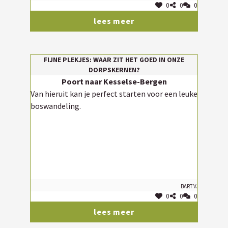
0
0
0
lees meer
FIJNE PLEKJES: WAAR ZIT HET GOED IN ONZE
DORPSKERNEN?
Poort naar Kesselse-Bergen
Van hieruit kan je perfect starten voor een leuke
boswandeling.
Bart V.
0
0
0
lees meer