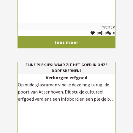
Yvette P.
0
0
0
lees meer
FIJNE PLEKJES: WAAR ZIT HET GOED IN ONZE
DORPSKERNEN?
Verborgen erfgoed
Op oude glasramen vind je deze nog terug, de
poort van Attenhoven. Dit stukje cultureel
erfgoed verdient een infobord en een plekje bij
de inwoners van De Plein