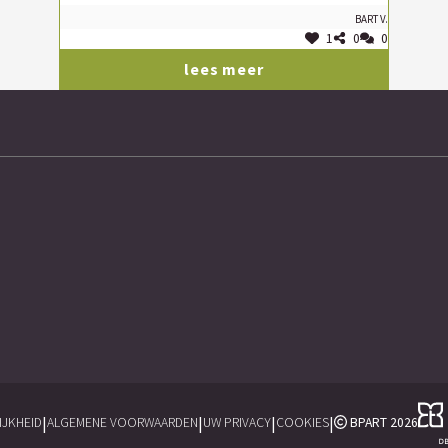
Bart V.
1
0
0
lees meer
|
|
|
|
JKHEID
ALGEMENE VOORWAARDEN
UW PRIVACY
COOKIES
BPART 2026