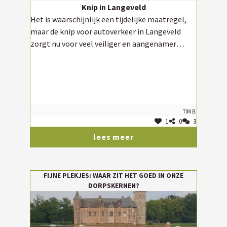
Knip in Langeveld
Het is waarschijnlijk een tijdelijke maatregel,
maar de knip voor autoverkeer in Langeveld
zorgt nu voor veel veiliger en aangenamer
fietsverkeer voor schoolgaande kinderen en
woon-werkverkeer met de fiets. Wat mij betreft,
mag die knip behouden blijven. Dit werd te veel
gebruikt om drukkere momenten op de
Leuvensebaan te vermijden.
Tim B.
1
0
3
lees meer
FIJNE PLEKJES: WAAR ZIT HET GOED IN ONZE
DORPSKERNEN?