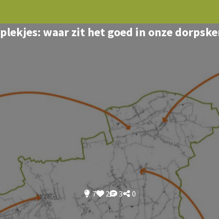
 plekjes: waar zit het goed in onze dorpsk
7
2
3
0
ze plekjes werden reeds ingedi